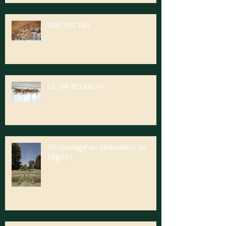
BAR NECTAR
LE SPA BELAROIA
Un mariage au Monastère de
Ségriès