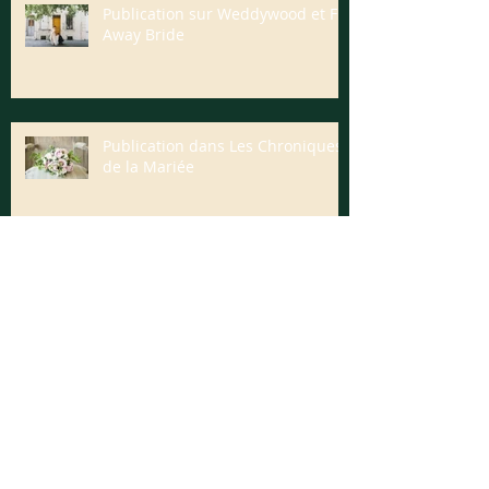
Publication sur Weddywood et Fly
Away Bride
Publication dans Les Chroniques
de la Mariée
Article de presse sur Midi Libre
La Belle et la Bête / Beauty and
the Beast film