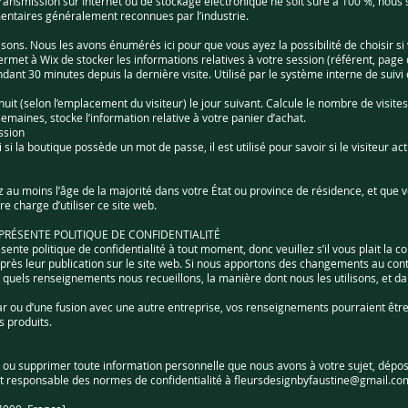
ansmission sur Internet ou de stockage électronique ne soit sûre à 100 %, nous 
ntaires généralement reconnues par l’industrie.
lisons. Nous les avons énumérés ici pour que vous ayez la possibilité de choisir si
ermet à Wix de stocker les informations relatives à votre session (référent, page d
ant 30 minutes depuis la dernière visite. Utilisé par le système interne de suivi 
it (selon l’emplacement du visiteur) le jour suivant. Calcule le nombre de visites
semaines, stocke l’information relative à votre panier d’achat.
ssion
i si la boutique possède un mot de passe, il est utilisé pour savoir si le visiteur ac
vez au moins l’âge de la majorité dans votre État ou province de résidence, et q
 charge d’utiliser ce site web.
 PRÉSENTE POLITIQUE DE CONFIDENTIALITÉ
sente politique de confidentialité à tout moment, donc veuillez s’il vous plait l
près leur publication sur le site web. Si nous apportons des changements au conte
z quels renseignements nous recueillons, la manière dont nous les utilisons, et d
n par ou d’une fusion avec une autre entreprise, vos renseignements pourraient êt
s produits.
er ou supprimer toute information personnelle que nous avons à votre sujet, dépo
nt responsable des normes de confidentialité à
fleursdesignbyfaustine@gmail.co