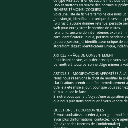
de type AES-256. Bien qu’aucune méthode de tr
DSS et mettons en œuvre des normes suppléme
FICHIERS TÉMOINS (COOKIES)
Voici une liste de fichiers témoins que nous uti
_session_id, identificateur unique de session, p
_wix_visit, aucune donnée retenue, persiste pend
web pour enregistrer le nombre de visites.
_wix_uniq, aucune donnée retenue, expire à minu
cart, identificateur unique, persiste pendant 2 
_secure_session_id, identificateur unique de se
storefront_digest, identificateur unique, indéfin
ARTICLE 7 – ÂGE DE CONSENTEMENT
En utilisant ce site, vous déclarez que vous a
permettre à toute personne d’âge mineur à votre
ARTICLE 8 – MODIFICATIONS APPORTÉES À LA
Nous nous réservons le droit de modifier la pré
clarifications prendront effet immédiatement a
qu’elle a été mise à jour, pour que vous sachie
s’il y a lieu de le faire.
Si notre boutique fait l’objet d’une acquisitio
que nous puissions continuer à vous vendre de
QUESTIONS ET COORDONNÉES
Si vous souhaitez: accéder à, corriger, modifi
avoir plus d’informations, contactez notre age
[Re: Agent des Normes de Confidentialité]