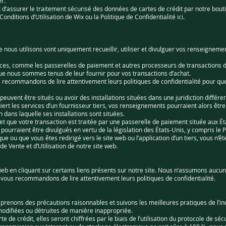
r.
’assurer le traitement sécurisé des données de cartes de crédit par notre boutiq
Conditions d’Utilisation de Wix ou la Politique de Confidentialité ici.
e nous utilisons vont uniquement recueillir, utiliser et divulguer vos renseigne
vices, comme les passerelles de paiement et autres processeurs de transactions 
ue nous sommes tenus de leur fournir pour vos transactions d’achat.
 recommandons de lire attentivement leurs politiques de confidentialité pour qu
 peuvent être situés ou avoir des installations situées dans une juridiction différe
rt les services d’un fournisseur tiers, vos renseignements pourraient alors être ré
on dans laquelle ses installations sont situées.
a et que votre transaction est traitée par une passerelle de paiement située aux 
 pourraient être divulgués en vertu de la législation des États-Unis, y compris le P
ue ou que vous êtes redirigé vers le site web ou l’application d’un tiers, vous n’êt
de Vente et d’Utilisation de notre site web.
web en cliquant sur certains liens présents sur notre site. Nous n’assumons aucu
t vous recommandons de lire attentivement leurs politiques de confidentialité.
renons des précautions raisonnables et suivons les meilleures pratiques de l’ind
modifiées ou détruites de manière inappropriée.
e de crédit, elles seront chiffrées par le biais de l’utilisation du protocole de s