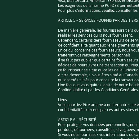
Visa, MasterCard, American Express et Discove
Les exigences de la norme PCI-DSS permettent d
Pour plus d’informations, veuillez consulter les 
ARTICLE 5 – SERVICES FOURNIS PAR DES TIERS
De manière générale, les fournisseurs tiers qu
réaliser les services qu’ils nous fournissent.
Cependant, certains tiers fournisseurs de ser
de confidentialité quant aux renseignements q
En ce qui concerne ces fournisseurs, nous vous
traiteront vos renseignements personnels.
Il ne faut pas oublier que certains fournisseurs
décidez de poursuivre une transaction qui requie
ce fournisseur se situe ou celles de la juridicti
À titre d’exemple, si vous êtes situé au Canad
qui ont été utilisés pour conclure la transaction
Une fois que vous quittez le site de notre boutiq
Confidentialité ni par les Conditions Générales 
Liens
Vous pourriez être amené à quitter notre site 
confidentialité exercées par ces autres sites e
ARTICLE 6 – SÉCURITÉ
Pour protéger vos données personnelles, nous p
perdues, détournées, consultées, divulguées, 
Si vous nous fournissez vos informations de cart