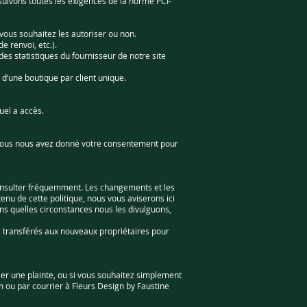
suivons toutes les exigences de la norme PCI-
 vous souhaitez les autoriser ou non.
e renvoi, etc.).
des statistiques du fournisseur de notre site
 d’une boutique par client unique.
tuel a accès.
ue vous nous avez donné votre consentement pour
a consulter fréquemment. Les changements et les
nu de cette politique, nous vous aviserons ici
ans quelles circonstances nous les divulguons,
re transférés aux nouveaux propriétaires pour
ser une plainte, ou si vous souhaitez simplement
m
ou par courrier à Fleurs Design by Faustine