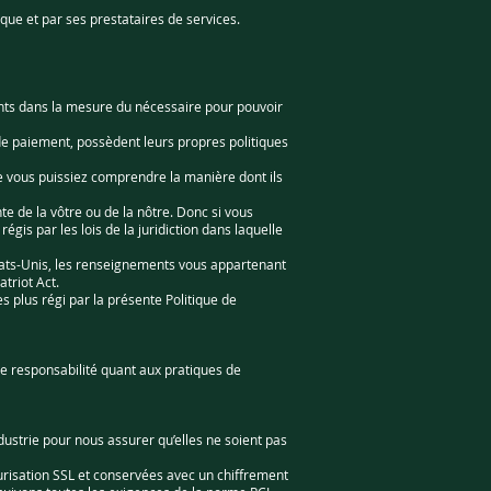
ue et par ses prestataires de services.
ments dans la mesure du nécessaire pour pouvoir
de paiement, possèdent leurs propres politiques
e vous puissiez comprendre la manière dont ils
nte de la vôtre ou de la nôtre. Donc si vous
gis par les lois de la juridiction dans laquelle
États-Unis, les renseignements vous appartenant
atriot Act.
es plus régi par la présente Politique de
ne responsabilité quant aux pratiques de
ustrie pour nous assurer qu’elles ne soient pas
écurisation SSL et conservées avec un chiffrement