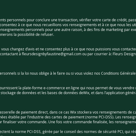
s personnels pour conclure une transaction, vérifier votre carte de crédit, pas
nsentez à ce que nous recueillions vos renseignements et à ce que nous les util
enseignements personnels pour une autre raison, à des fins de marketing par 
nerons la possibilité de refuser.
vous changez d’avis et ne consentez plus à ce que nous puissions vous contacter
 contactant à
fleursdesignbyfaustine@gmail.com
ou par courrier à: Fleurs Desig
nnels si la loi nous oblige à le faire ou si vous violez nos Conditions Générales 
fournissent la plate-forme e-commerce en ligne qui nous permet de vous vendre n
stockage de données et les bases de données deWix, et dans l’application génér
e passerelle de paiement direct, dans ce cas Wix stockera vos renseignements de c
s établie par l’industrie des cartes de paiement (norme PCI-DSS). Les renseigne
 finaliser votre commande. Une fois votre commande finalisée, les renseignement
ctent la norme PCI-DSS, gérée par le conseil des normes de sécurité PCI, qui résult