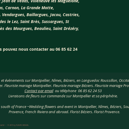
t Jean de Védas, Villeneuve les Maguelone,
vas, Carnon, La Grande Motte,
, Vendargues, Baillargues, Jacou, Castries,
des le Lez, Saint Brès, Sussargues, St
niès des Mourgues, Beaulieu, Saint Drézéry,
s pouvez nous contacter au 06 85 62 24
s et évènements sur Montpellier, Nîmes, Béziers, en Languedoc Roussillon, Occitan
er. Fleuriste mariage Montpellier. Fleuriste mariage Béziers. Fleuriste mariage Pr
Contact par email
ou téléphone 06 85 62 24 53
Livraisons de fleurs sur commande sur Montpellier et sa périphérie.
t south of France ~Wedding flowers and event in Montpellier, Nîmes, Béziers, Sou
Provence, French Riviera and abroad. Florist Béziers. Florist Provence.
tialité
~ © 2015 by ​FLEURS DESIGN.