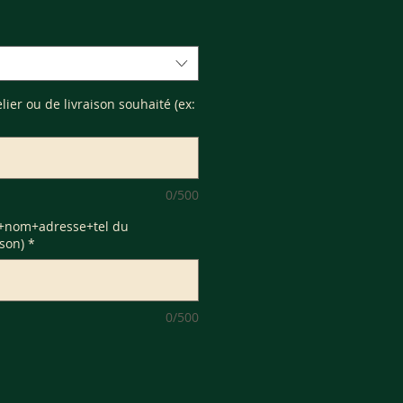
telier ou de livraison souhaité (ex:
0/500
(+nom+adresse+tel du
ison)
*
0/500