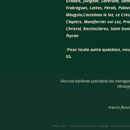
Grabels, Juvignac, Lavérune, Sain
Frabrègues, Lattes, Pérols, Pala
Mauguio,Castelnau le lez, Le Crès
Clapiers, Montferrier sur Lez, Pra
Christol, Restinclières, Saint Ge
Teyran
-Pour toute autre question, vou
53.
Fleuriste diplômée spécialiste des mariage
l'étrang
French floris
Mentions légales
~
Conditions générales de vente
~
CGV Mariage
~
Politique de confiden